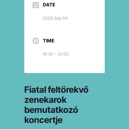
DATE
2026 Sep 04
TIME
18:30 - 20:00
Fiatal feltörekvő
zenekarok
bemutatkozó
koncertje