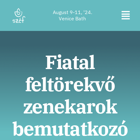
Skip
August 9-11, '24.
to
Togg
Venice Bath
content
Ticket purchase
Navi
Program
Fiatal
Accommodation
feltörekvő
About us
Contact
zenekarok
Location
bemutatkozó
Supporters