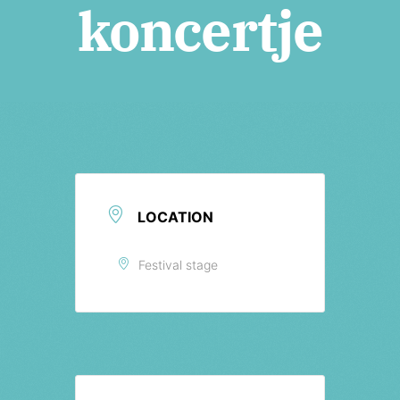
Tickets
koncertje
LOCATION
Festival stage