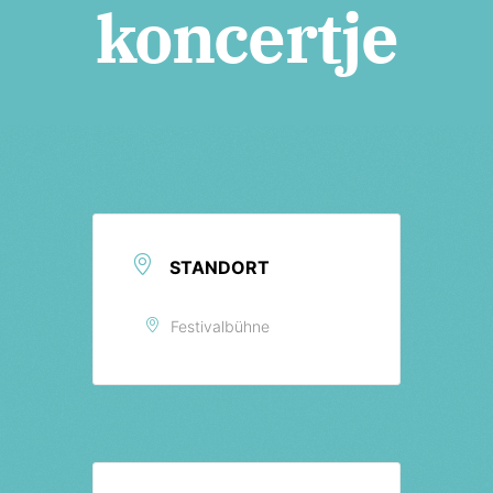
Tickets
koncertje
STANDORT
Festivalbühne