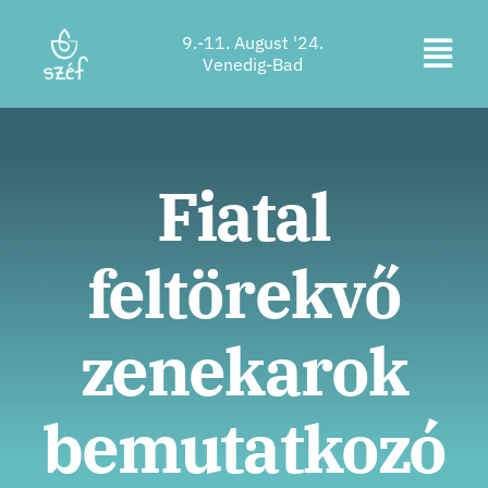
Zum
9.-11. August '24.
Inhalt
Navi
Venedig-Bad
springen
Ticketkauf
ums
Programm
Fiatal
Unterkunft
feltörekvő
Über uns
Kontakt
zenekarok
Standort
bemutatkozó
Unterstützer