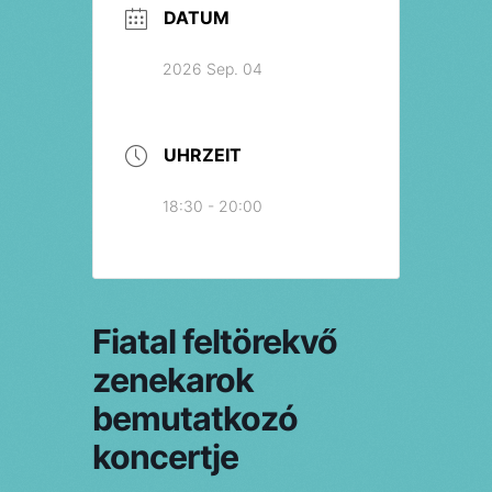
DATUM
2026 Sep. 04
UHRZEIT
18:30 - 20:00
Fiatal feltörekvő
zenekarok
bemutatkozó
koncertje