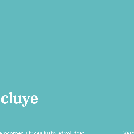
ncluye
amcorper ultrices justo, et volutpat
Ves