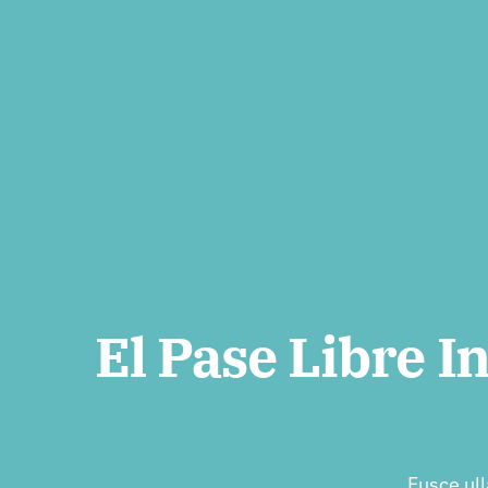
El Pase Libre I
Fusce ull