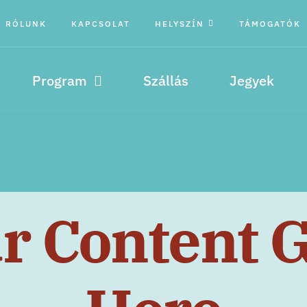
RÓLUNK
KAPCSOLAT
HELYSZÍN
TÁMOGATÓK
Program
Szállás
Jegyek
r Content 