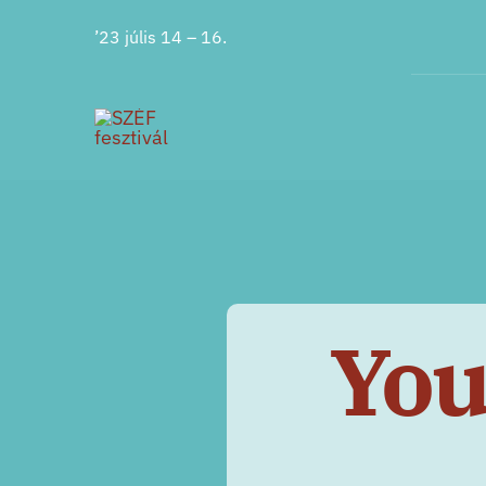
Ugrás
’23 júlis 14 – 16.
a
tartalomra
You