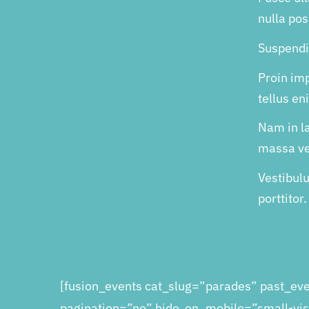
nulla pos
Suspendis
Proin im
tellus e
Nam in la
massa ve
Vestibul
porttitor.
[fusion_events cat_slug=”parades” past_e
pagination=”no” hide_on_mobile=”small-visibi