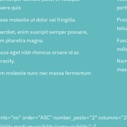
uere quis
portt
se molestie ut dolor vel fringilla.
Proi
tell
perdiet, enim suscipit semper posuere,
nim pharetra magna.
Fusc
null
cus eget nibh rhoncus ornare id ac
racity.
Nam 
mass
um molestie nunc nec massa fermentum
vents=”no” order=”ASC” number_posts=”2″ columns=”2
lity,medium-visibility,large-visibility” /]