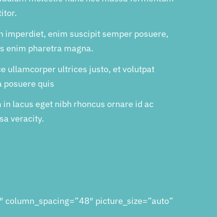
itor.
n imperdiet, enim suscipit semper posuere,
us enim pharetra magna.
e ullamcorper ultrices justo, et volutpat
a posuere quis
in lacus eget nibh rhoncus ornare id ac
a veracity.
″ column_spacing=”48″ picture_size=”auto”