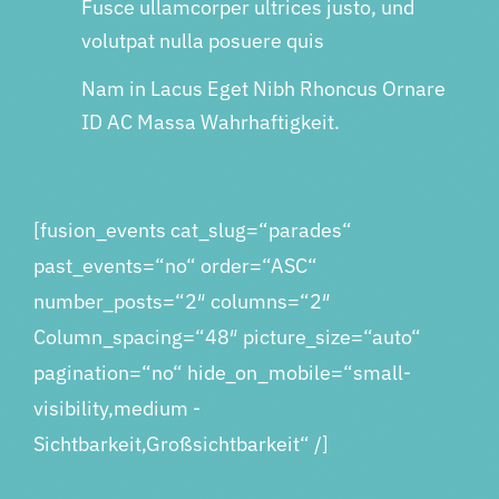
Fusce ullamcorper ultrices justo, und
volutpat nulla posuere quis
Nam in Lacus Eget Nibh Rhoncus Ornare
ID AC Massa Wahrhaftigkeit.
[fusion_events cat_slug=“parades“
past_events=“no“ order=“ASC“
number_posts=“2″ columns=“2″
Column_spacing=“48″ picture_size=“auto“
pagination=“no“ hide_on_mobile=“small-
visibility,medium -
Sichtbarkeit,Großsichtbarkeit“ /]