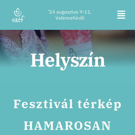
Ugrás
’24 augusztus 9-11.
a
Kapc
Velencefürdő
tartalomra
Jegyvásárlás
be
a
Program
Helyszín
navi
Szállás
Rólunk
Kapcsolat
Fesztivál térkép
Helyszín
HAMAROSAN
Támogatók