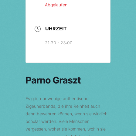
Abgelaufen!
UHRZEIT
21:30 - 23:00
Parno Graszt
Es gibt nur wenige authentische
Zigeunerbands, die ihre Reinheit auch
dann bewahren können, wenn sie wirklich
populär werden. Viele Menschen
vergessen, woher sie kommen, wohin sie