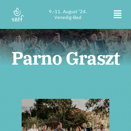
Zum
9.-11. August '24.
Inhalt
Navi
Venedig-Bad
springen
Ticketkauf
ums
Programm
Parno Graszt
Unterkunft
Über uns
Kontakt
Standort
Unterstützer