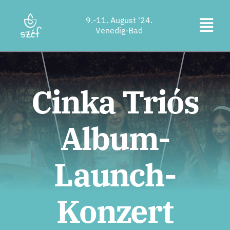
Zum
9.-11. August '24.
Inhalt
Navi
Venedig-Bad
springen
Ticketkauf
ums
Programm
Cinka Triós
Unterkunft
Album-
Über uns
Kontakt
Launch-
Standort
Konzert
Unterstützer