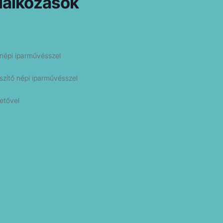
lalkozások
 népi iparművésszel
szítő népi iparművésszel
etővel
NXT esemény