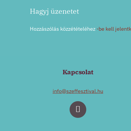
Hagyj üzenetet
Hozzászólás közzétételéhez
-be kell jelent
Kapcsolat
info@szeffesztival.hu