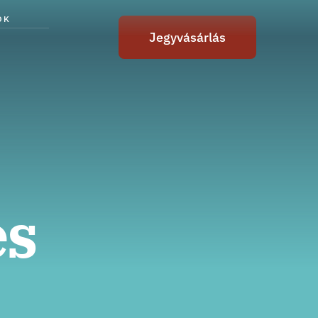
ÓK
Jegyvásárlás
es