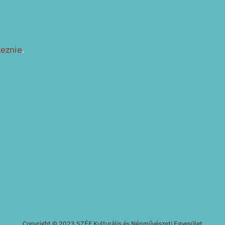
keznie
.
Copyright © 2023 SZÉF Kulturális és Népművészeti Egyesület