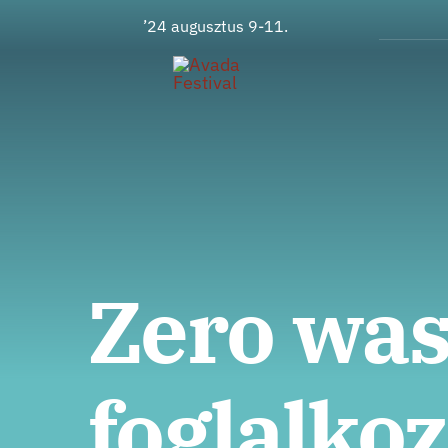
Ugrás
’24 augusztus 9-11.
a
tartalomra
Zero wa
foglalko