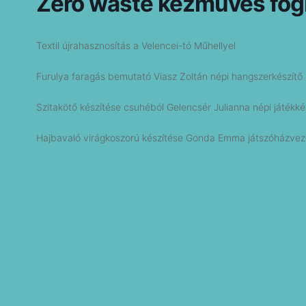
Zero waste kézműves fog
Textil újrahasznosítás a Velencei-tó Műhellyel
Furulya faragás bemutató Viasz Zoltán népi hangszerkészítő
Szitakötő készítése csuhéból Gelencsér Julianna népi játékké
Hajbavaló virágkoszorú készítése Gonda Emma játszóházvez