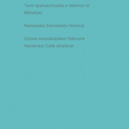
Textil újrahasznosítás a Velencei-tó
Műhellyel
Nemezelés Szerdahelyi Nórával
Szövés kiseszközökkel Telbiszné
Heckenast Csilla oktatóval
PRV esemény
NXT esemény