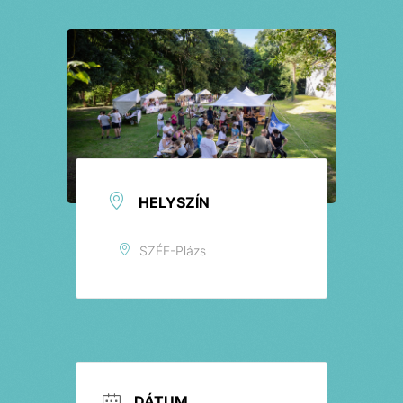
Jegyek
HELYSZÍN
SZÉF-Plázs
DÁTUM