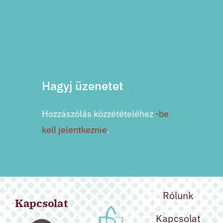
PRV esemény
NXT esemény
Hagyj üzenetet
Hozzászólás közzétételéhez
-be
kell jelentkeznie
.
Rólunk
Kapcsolat
Kapcsolat