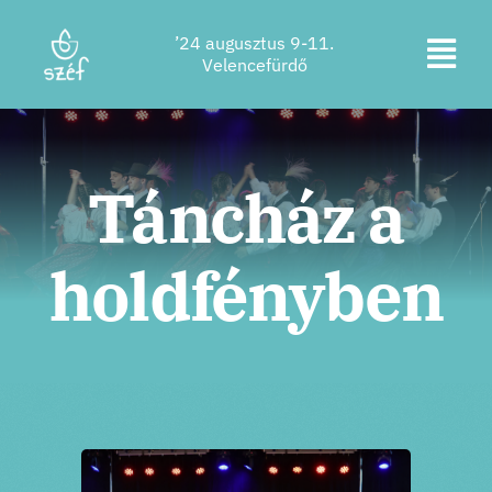
Ugrás
’24 augusztus 9-11.
a
Kapc
Velencefürdő
tartalomra
Jegyvásárlás
be
a
Program
Táncház a
navi
Szállás
holdfényben
Rólunk
Kapcsolat
Helyszín
Támogatók