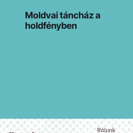
Moldvai táncház a
holdfényben
PRV esemény
NXT esemény
Rólunk