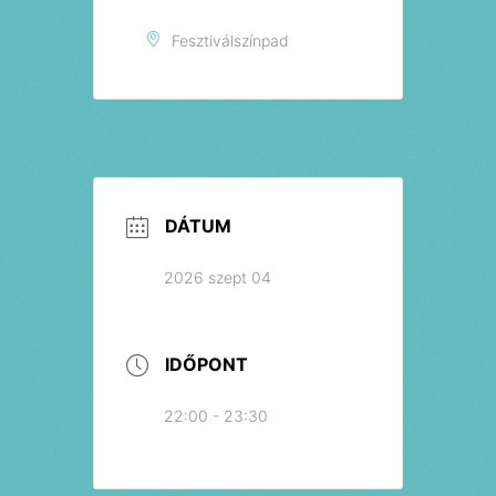
Fesztiválszínpad
DÁTUM
2026 szept 04
IDŐPONT
22:00 - 23:30