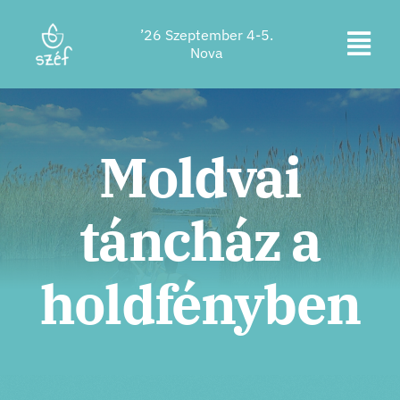
Ugrás
’26 Szeptember 4-5.
a
Kapc
Nova
tartalomra
Jegyvásárlás
be
a
Program
Moldvai
navi
Szállás
táncház a
Rólunk
Kapcsolat
holdfényben
Helyszín
Támogatók