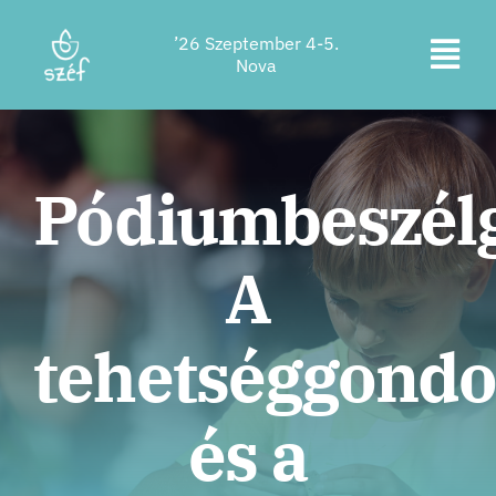
Ugrás
’26 Szeptember 4-5.
a
Kapc
Nova
tartalomra
Jegyvásárlás
be
a
Program
Pódiumbeszélg
navi
Szállás
A
Rólunk
Kapcsolat
tehetséggondo
Helyszín
és a
Támogatók