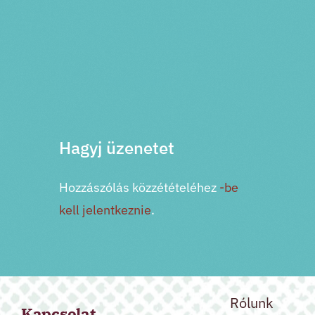
PRV esemény
NXT esemény
Hagyj üzenetet
Hozzászólás közzétételéhez
-be
kell jelentkeznie
.
Rólunk
Kapcsolat