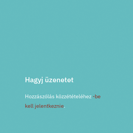
PRV esemény
NXT esemény
Hagyj üzenetet
Hozzászólás közzétételéhez
-be
kell jelentkeznie
.