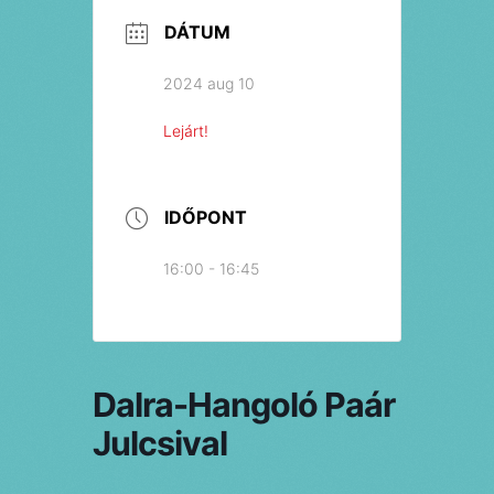
DÁTUM
2024 aug 10
Lejárt!
IDŐPONT
16:00 - 16:45
Dalra-Hangoló Paár
Julcsival