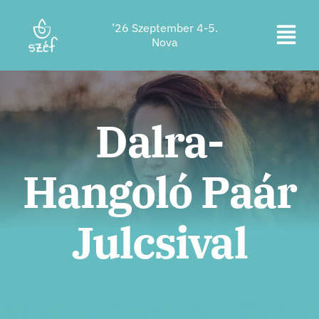
Ugrás
’26 Szeptember 4-5.
a
Kapc
Nova
tartalomra
Jegyvásárlás
be
a
Program
Dalra-
navi
Szállás
Hangoló Paár
Rólunk
Kapcsolat
Julcsival
Helyszín
Támogatók