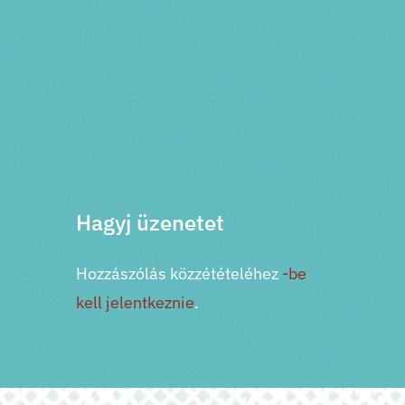
PRV esemény
NXT esemény
Hagyj üzenetet
Hozzászólás közzétételéhez
-be
kell jelentkeznie
.