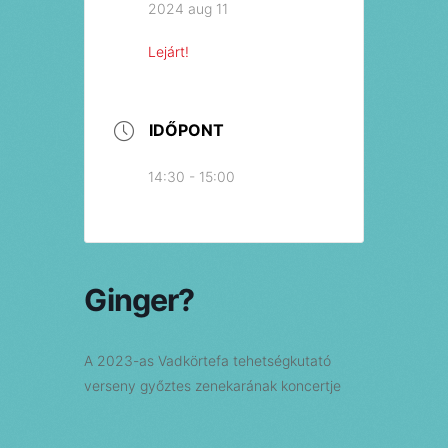
2024 aug 11
Lejárt!
IDŐPONT
14:30 - 15:00
Ginger?
A 2023-as Vadkörtefa tehetségkutató
verseny győztes zenekarának koncertje