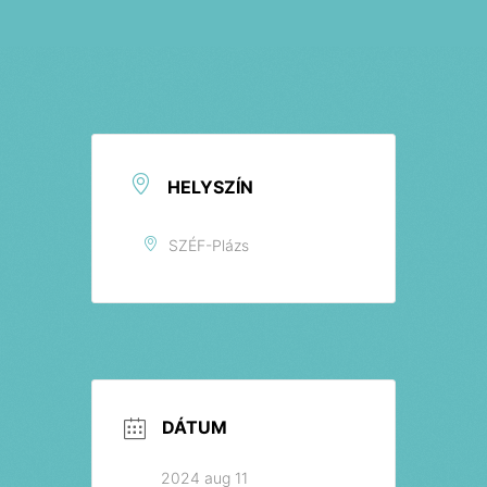
Jegyek
HELYSZÍN
SZÉF-Plázs
DÁTUM
2024 aug 11