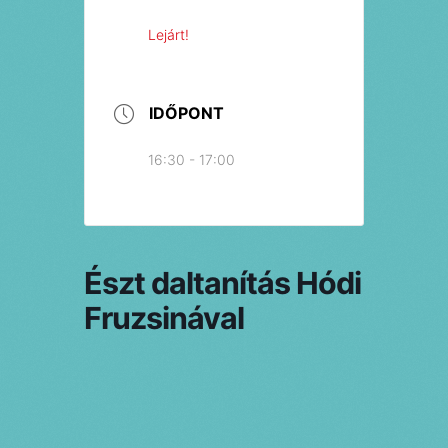
Lejárt!
IDŐPONT
16:30 - 17:00
Észt daltanítás Hódi
Fruzsinával