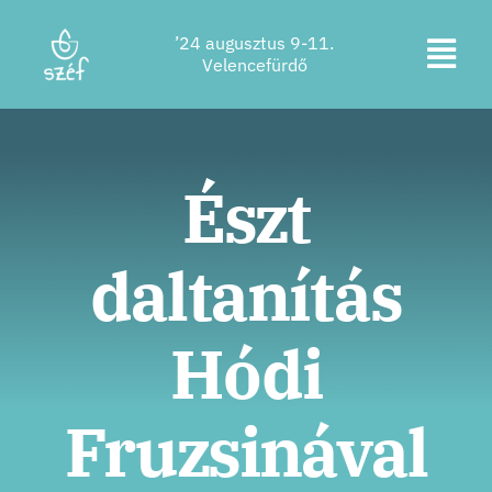
Ugrás
’24 augusztus 9-11.
a
Kapc
Velencefürdő
tartalomra
Jegyvásárlás
be
a
Program
Észt
navi
Szállás
daltanítás
Rólunk
Kapcsolat
Hódi
Helyszín
Fruzsinával
Támogatók