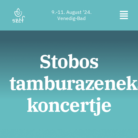
Zum
9.-11. August '24.
Inhalt
Navi
Venedig-Bad
springen
Ticketkauf
ums
Programm
Stobos
Unterkunft
tamburazenek
Über uns
Kontakt
koncertje
Standort
Unterstützer