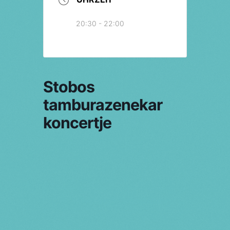
20:30 - 22:00
Stobos
tamburazenekar
koncertje
Vorherige Veranstaltung