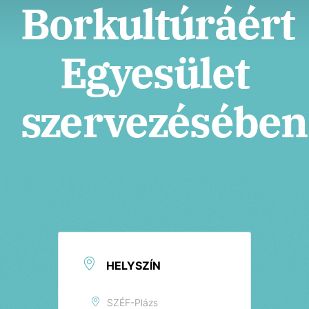
Jegyek
Borkultúráért
Egyesület
szervezésében
HELYSZÍN
SZÉF-Plázs