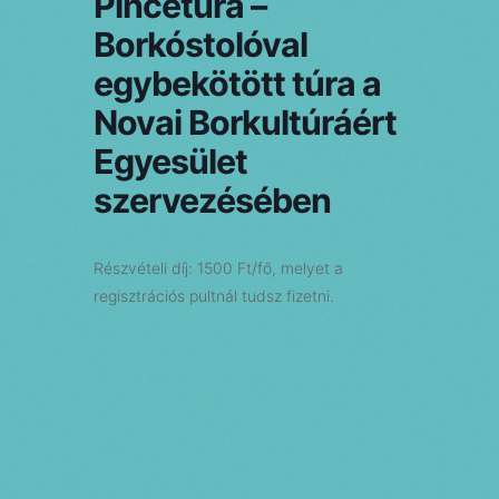
Pincetúra –
Borkóstolóval
egybekötött túra a
Novai Borkultúráért
Egyesület
szervezésében
Részvételi díj: 1500 Ft/fő, melyet a
regisztrációs pultnál tudsz fizetni.
PRV esemény