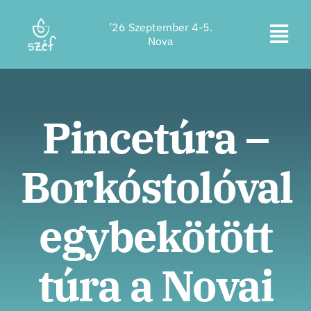
Ugrás
’26 Szeptember 4-5.
a
Kapc
Nova
tartalomra
Jegyvásárlás
be
a
Program
Pincetúra –
navi
Szállás
Borkóstolóval
Rólunk
Kapcsolat
egybekötött
Helyszín
túra a Novai
Támogatók