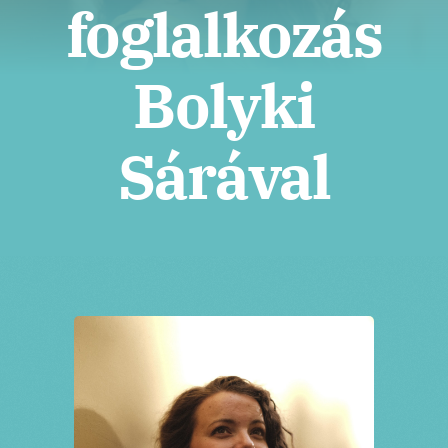
Jegyek
foglalkozás
Bolyki
Sárával