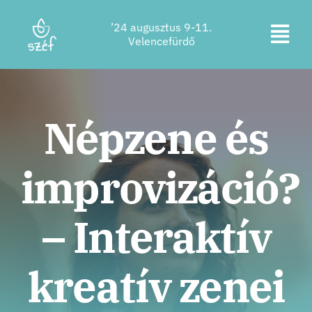
Ugrás
’24 augusztus 9-11.
a
Kapc
Velencefürdő
tartalomra
Jegyvásárlás
be
a
Program
Népzene és
navi
Szállás
improvizáció?
Rólunk
Kapcsolat
– Interaktív
Helyszín
kreatív zenei
Támogatók