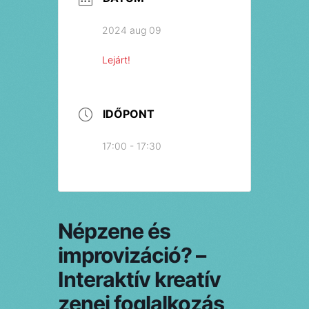
2024 aug 09
Lejárt!
IDŐPONT
17:00 - 17:30
Népzene és
improvizáció? –
Interaktív kreatív
zenei foglalkozás