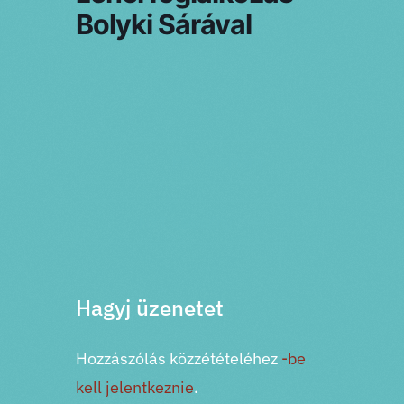
Bolyki Sárával
PRV esemény
NXT esemény
Hagyj üzenetet
Hozzászólás közzétételéhez
-be
kell jelentkeznie
.