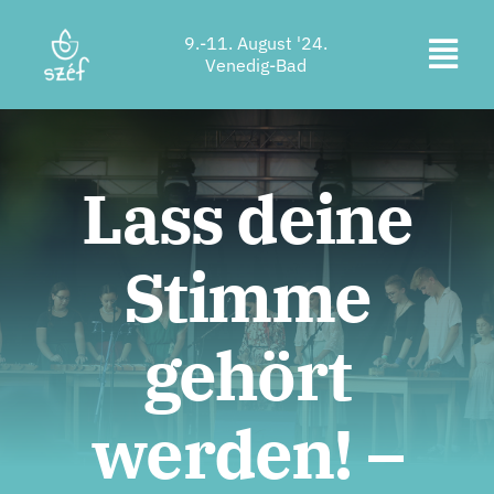
Zum
9.-11. August '24.
Inhalt
Navi
Venedig-Bad
springen
Ticketkauf
ums
Programm
Lass deine
Unterkunft
Stimme
Über uns
Kontakt
gehört
Standort
werden! –
Unterstützer