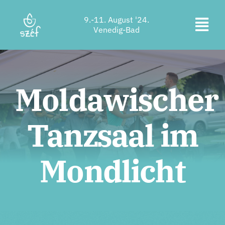
Zum
9.-11. August '24.
Inhalt
Navi
Venedig-Bad
springen
Ticketkauf
ums
Programm
Moldawischer
Unterkunft
Tanzsaal im
Über uns
Kontakt
Mondlicht
Standort
Unterstützer