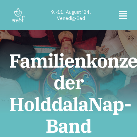
Zum
9.-11. August '24.
Inhalt
Navi
Venedig-Bad
springen
Ticketkauf
ums
Programm
Familienkonze
Unterkunft
der
Über uns
Kontakt
HolddalaNap-
Standort
Band
Unterstützer