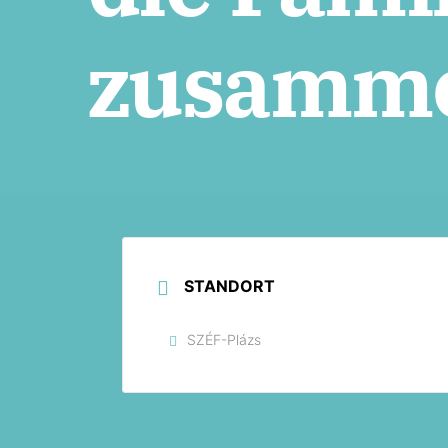
zusammen
STANDORT
SZÉF-Plázs