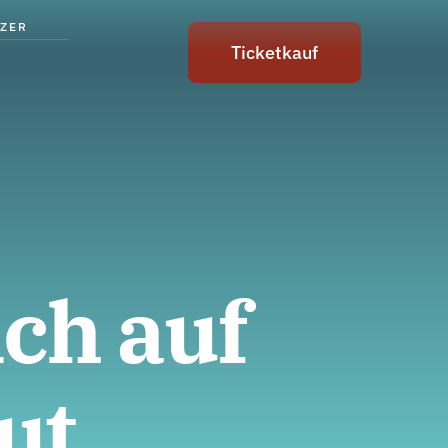
ZER
Ticketkauf
ich auf
ut,