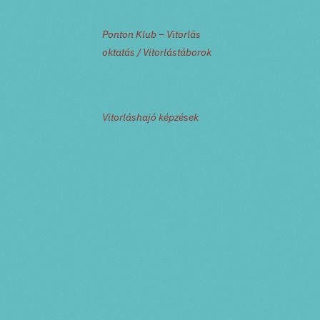
Ponton Klub – Vitorlás
oktatás / Vitorlástáborok
Vitorláshajó képzések
PRV esemény
NXT esemény