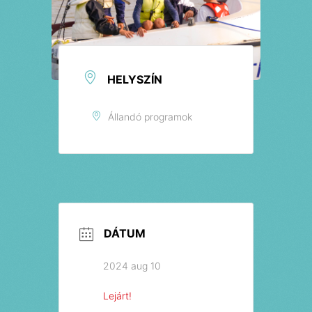
Jegyek
HELYSZÍN
Állandó programok
DÁTUM
2024 aug 10
Lejárt!