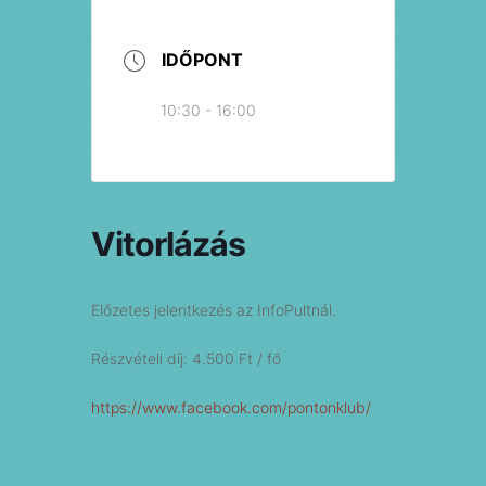
IDŐPONT
10:30 - 16:00
Vitorlázás
Előzetes jelentkezés az InfoPultnál.
Részvételi díj: 4.500 Ft / fő
https://www.facebook.com/pontonklub/