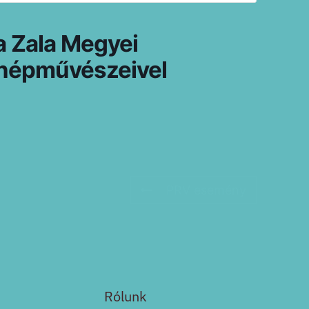
a Zala Megyei
 népművészeivel
PRV esemény
Rólunk