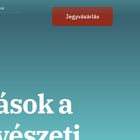
ÓK
Jegyvásárlás
ások a
észeti