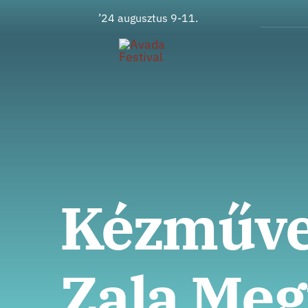
Ugrás
’24 augusztus 9-11.
a
tartalomra
Kézműves
Zala Meg