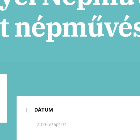
t népművés
DÁTUM
2026 szept 04