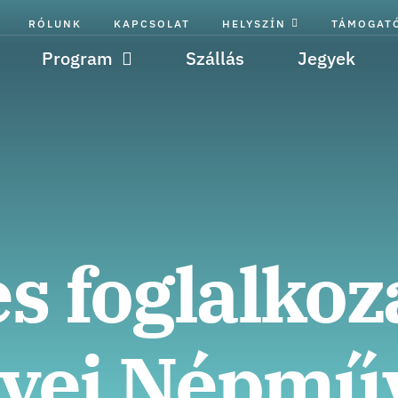
RÓLUNK
KAPCSOLAT
HELYSZÍN
TÁMOGAT
Program
Szállás
Jegyek
 foglalkoz
yei Népműv