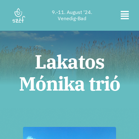
Zum
9.-11. August '24.
Inhalt
Navi
Venedig-Bad
springen
Ticketkauf
ums
Programm
Lakatos
Unterkunft
Mónika trió
Über uns
Kontakt
Standort
Unterstützer