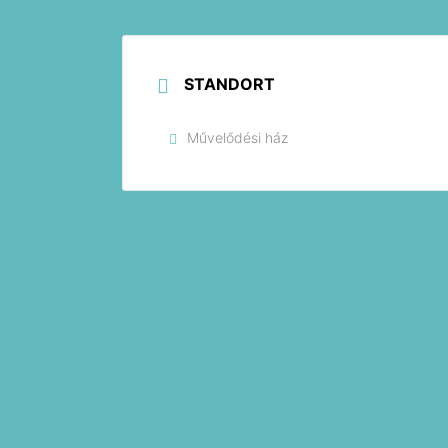
STANDORT
Művelődési ház