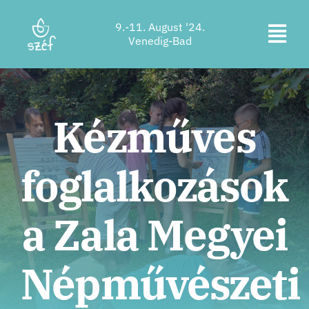
Zum
9.-11. August '24.
Inhalt
Navi
Venedig-Bad
springen
Ticketkauf
ums
Programm
Kézműves
Unterkunft
foglalkozások
Über uns
Kontakt
a Zala Megyei
Standort
Népművészeti
Unterstützer